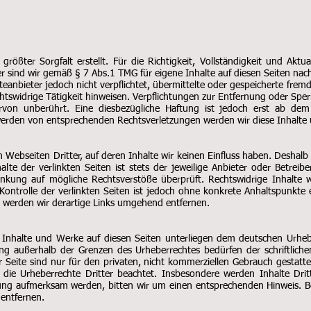
rößter Sorgfalt erstellt. Für die Richtigkeit, Vollständigkeit und Aktu
 sind wir gemäß § 7 Abs.1 TMG für eigene Inhalte auf diesen Seiten nach
teanbieter jedoch nicht verpflichtet, übermittelte oder gespeicherte fr
chtswidrige Tätigkeit hinweisen. Verpflichtungen zur Entfernung oder Sp
rvon unberührt. Eine diesbezügliche Haftung ist jedoch erst ab dem
werden von entsprechenden Rechtsverletzungen werden wir diese Inhalt
 Webseiten Dritter, auf deren Inhalte wir keinen Einfluss haben. Deshalb
e der verlinkten Seiten ist stets der jeweilige Anbieter oder Betreiber
nkung auf mögliche Rechtsverstöße überprüft. Rechtswidrige Inhalte 
Kontrolle der verlinkten Seiten ist jedoch ohne konkrete Anhaltspunkte 
werden wir derartige Links umgehend entfernen.
en Inhalte und Werke auf diesen Seiten unterliegen dem deutschen Urhebe
ng außerhalb der Grenzen des Urheberrechtes bedürfen der schriftlich
 Seite sind nur für den privaten, nicht kommerziellen Gebrauch gestattet
die Urheberrechte Dritter beachtet. Insbesondere werden Inhalte Dritt
zung aufmerksam werden, bitten wir um einen entsprechenden Hinweis. 
entfernen.