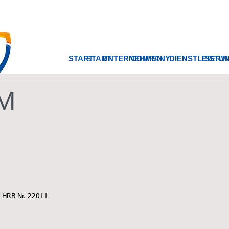
Accountant & Co
START
START
UNTERNEHMEN
COMPANY
DIENSTLEISTU
SERVI
M
, HRB Nr. 22011